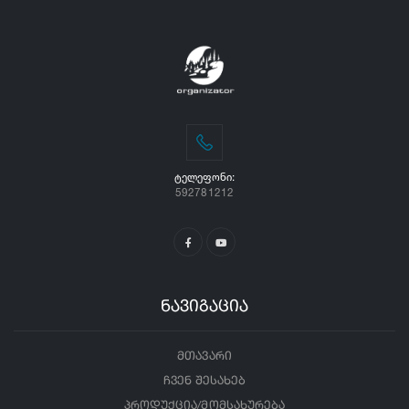
ᲢᲔᲚᲔᲤᲝᲜᲘ:
592781212
ნავიგაცია
მთავარი
ჩვენ შესახებ
პროდუქცია/მომსახურება