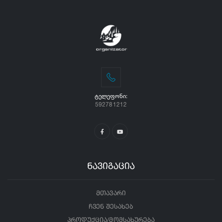
ᲢᲔᲚᲔᲤᲝᲜᲘ:
592781212
ნავიგაცია
მთავარი
ჩვენ შესახებ
პროდუქცია/მომსახურება