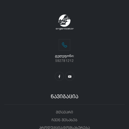
ᲢᲔᲚᲔᲤᲝᲜᲘ:
592781212
ნავიგაცია
მთავარი
ჩვენ შესახებ
პროდუქცია/მომსახურება