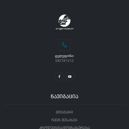
ᲢᲔᲚᲔᲤᲝᲜᲘ:
592781212
ნავიგაცია
მთავარი
ჩვენ შესახებ
პროდუქცია/მომსახურება