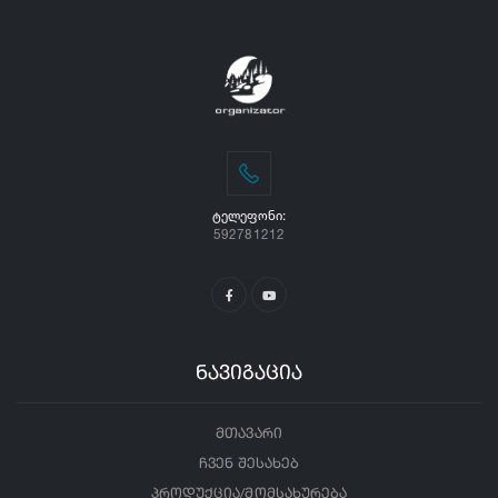
ᲢᲔᲚᲔᲤᲝᲜᲘ:
592781212
ნავიგაცია
მთავარი
ჩვენ შესახებ
პროდუქცია/მომსახურება