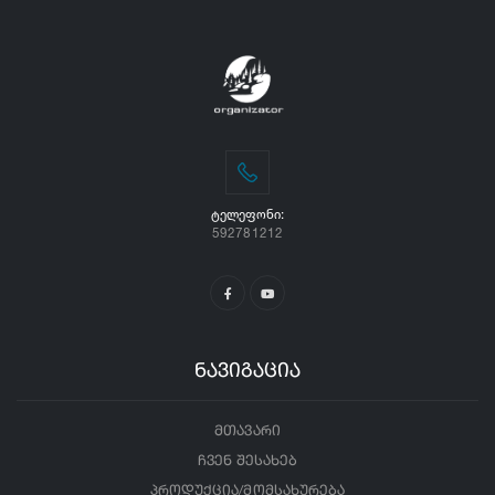
ᲢᲔᲚᲔᲤᲝᲜᲘ:
592781212
ნავიგაცია
მთავარი
ჩვენ შესახებ
პროდუქცია/მომსახურება